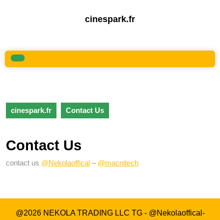
Skip
to
cinespark.fr
content
Skip
to
content
Open
Button
cinespark.fr
Contact Us
Contact Us
contact us
@Nekolaoffical
–
@macnitech
@2026 NEKOLA TRADING LLC TG - @Nekolaoffical-