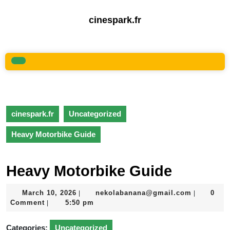
Skip
to
cinespark.fr
content
Skip
to
content
Open
Button
cinespark.fr
Uncategorized
Heavy Motorbike Guide
Heavy Motorbike Guide
March
nekolaba
March 10, 2026
nekolabanana@gmail.com
0
|
|
10,
Comment
5:50 pm
|
2026
Categories:
Uncategorized