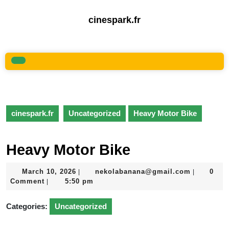
Skip
to
cinespark.fr
content
Skip
to
content
Open
Button
cinespark.fr
Uncategorized
Heavy Motor Bike
Heavy Motor Bike
March
nekolaba
March 10, 2026
nekolabanana@gmail.com
0
|
|
10,
Comment
5:50 pm
|
2026
Categories:
Uncategorized