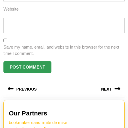
Website
Save my name, email, and website in this browser for the next
time I comment.
Post
PREVIOUS
NEXT
navigation
Previous
Next
post:
post:
Our Partners
bookmaker sans limite de mise