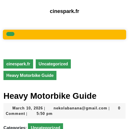
Skip
to
cinespark.fr
content
Skip
to
content
Open
Button
cinespark.fr
Uncategorized
Heavy Motorbike Guide
Heavy Motorbike Guide
March
nekolaba
March 10, 2026
nekolabanana@gmail.com
0
|
|
10,
Comment
5:50 pm
|
2026
Categories:
Uncategorized